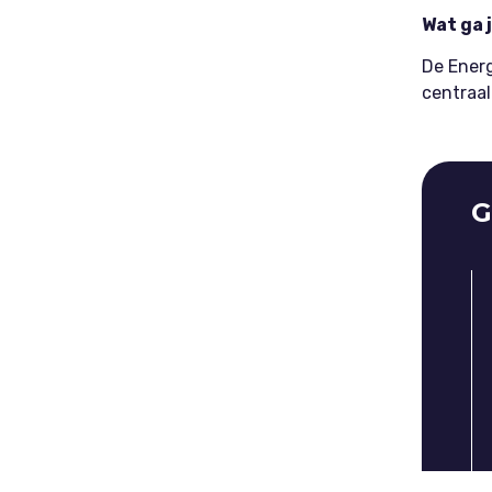
Wat ga 
De Energ
centraal
G