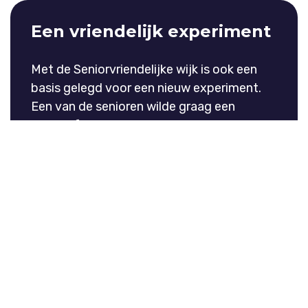
Een vriendelijk experiment
Met de Seniorvriendelijke wijk is ook een
basis gelegd voor een nieuw experiment.
Een van de senioren wilde graag een
initiatief starten voor ouderen in het
centrum. Dit initiatief, genaamd Club Zilver,
is sinds een paar maanden een feit.
Ondersteuning vanuit de
community
Ouderen willen graag zo lang mogelijk zelfstandig