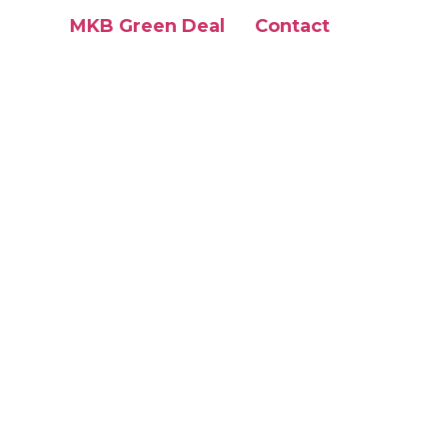
MKB Green Deal
Contact
Social Spaces
MKB Green Deal